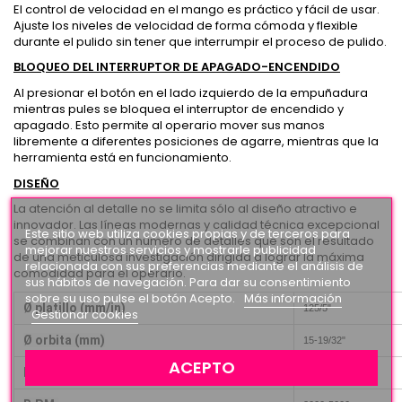
El control de velocidad en el mango es práctico y fácil de usar.
Ajuste los niveles de velocidad de forma cómoda y flexible
durante el pulido sin tener que interrumpir el proceso de pulido.
BLOQUEO DEL INTERRUPTOR DE APAGADO-ENCENDIDO
Al presionar el botón en el lado izquierdo de la empuñadura
mientras pules se bloquea el interruptor de encendido y
apagado. Esto permite al operario mover sus manos
libremente a diferentes posiciones de agarre, mientras que la
herramienta está en funcionamiento.
DISEÑO
La atención al detalle no se limita sólo al diseño atractivo e
innovador. Las líneas modernas y calidad técnica excepcional
Este sitio web utiliza cookies propias y de terceros para
se combinan con un número de detalles que son el resultado
mejorar nuestros servicios y mostrarle publicidad
de una meticulosa investigación dirigida a lograr la máxima
relacionada con sus preferencias mediante el análisis de
comodidad para el operario.
sus hábitos de navegación. Para dar su consentimiento
sobre su uso pulse el botón Acepto.
Más información
Ø platillo (mm/in)
125/5"
Gestionar cookies
Ø orbita (mm)
15-19/32"
ACEPTO
Potencia (W)
500