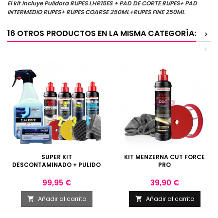
El kit incluye Pulidora RUPES LHR15ES + PAD DE CORTE RUPES+ PAD
INTERMEDIO RUPES+ RUPES COARSE 250ML+RUPES FINE 250ML
16 OTROS PRODUCTOS EN LA MISMA CATEGORÍA:
>
<
SUPER KIT
KIT MENZERNA CUT FORCE
DESCONTAMINADO + PULIDO
PRO
Precio
Precio
99,95 €
39,90 €
Añadir al carrito
Añadir al carrito

