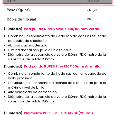
R.P.M.
2000-5000
Peso (Kg/lbs)
2,6-5,73
Copia de hilo pad
M8
(1 unidad).
Pad pulido RUPES Medio 130/150mm Verde
Combina un rendimiento de lijado rápido con un resultado
de acabado excelente
Abrasividad moderada
Elimina arañazos y pule a un alto brillo
Diámetro de la superficie de velcro 130mm/Diámetro de la
superficie de pulido 150mm
(1 unidad).
Pad pulido RUPES Fino 130/150mm Amarillo
Combina un rendimiento de lijado sutil con un acabado de
brillo profundo
Estructura celular hecha de resinas de alta calidad para el
máximo nivel de brillo.
Alta velocidad de corrección
Diámetro de la superficie de velcro 130mm/Diámetro de la
superficie de pulido 150mm
(1 unidad).
Pulimento RUPES Mille COARSE (250ml)