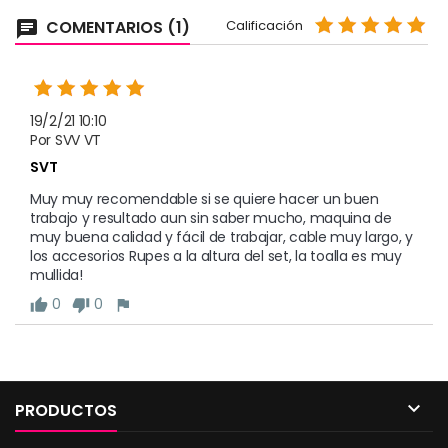
COMENTARIOS (1)
Calificación
chat
19/2/21 10:10
Por SVV VT
SVT
Muy muy recomendable si se quiere hacer un buen
trabajo y resultado aun sin saber mucho, maquina de
muy buena calidad y fácil de trabajar, cable muy largo, y
los accesorios Rupes a la altura del set, la toalla es muy
mullida!
0
0
thumb_up
thumb_down
flag

PRODUCTOS