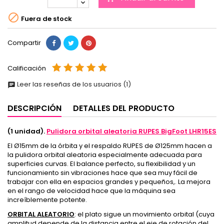

Fuera de stock
Compartir
Calificación
Leer las reseñas de los usuarios (1)
chat
DESCRIPCIÓN
DETALLES DEL PRODUCTO
(1 unidad).
Pulidora orbital aleatoria RUPES BigFoot LHR15ES
El Ø15mm de la órbita y el respaldo RUPES de Ø125mm hacen a
la pulidora orbital aleatoria especialmente adecuada para
superficies curvas. El balance perfecto, su flexibilidad y un
funcionamiento sin vibraciones hace que sea muy fácil de
trabajar con ella en espacios grandes y pequeños,. La mejora
en el rango de velocidad hace que la máquina sea
increíblemente potente.
ORBITAL ALEATORIO
: el plato sigue un movimiento orbital (cuya
amplitud depende de la distancia entre el eje de rotación del