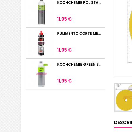
KOCHCHEMIE POL STAR 1L
Precio
11,95 €
PULIMENTO CORTE MENZERNA HEAVY CUT 400 250ML
Precio
11,95 €
KOCHCHEMIE GREEN STAR LIMPIADOR UNIVERSAL 1L
Precio
11,95 €
DESCRI