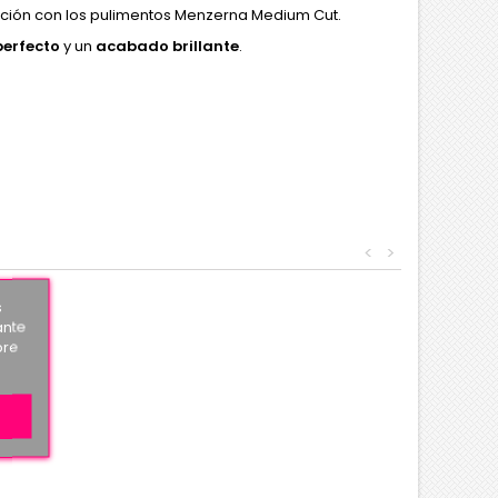
ción con los pulimentos Menzerna Medium Cut.
perfecto
y un
acabado brillante
.
<
>
s
ante
bre