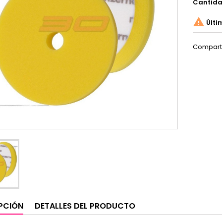
Cantid

Últi
Compart
PCIÓN
DETALLES DEL PRODUCTO