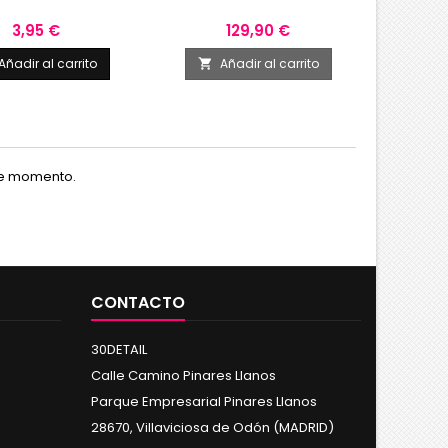
Precio
Precio
3,95 €
129,90 €
Añadir al carrito
Añadir al carrito
A


te momento.
CONTACTO
30DETAIL
Calle Camino Pinares Llanos
Parque Empresarial Pinares Llanos
28670, Villaviciosa de Odón (MADRID)