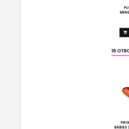
PU
MENZ

16 OTR
PRO
BABIES 