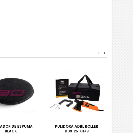
<
>
CADOR DE ESPUMA
PULIDORA ADBL ROLLER
GUAN
BLACK
D09125-01+B