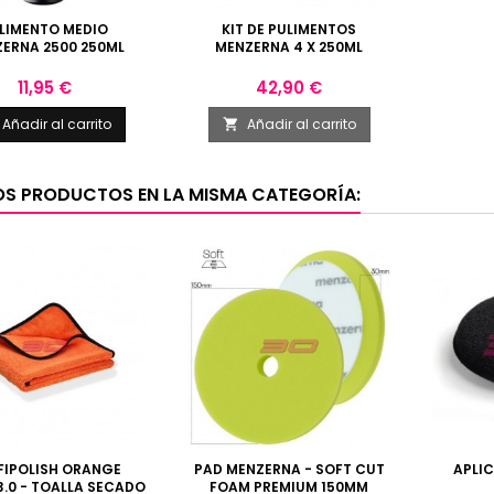
LIMENTO MEDIO
KIT DE PULIMENTOS
ERNA 2500 250ML
MENZERNA 4 X 250ML
Precio
Precio
11,95 €
42,90 €
Añadir al carrito
Añadir al carrito

OS PRODUCTOS EN LA MISMA CATEGORÍA:
FIPOLISH ORANGE
PAD MENZERNA - SOFT CUT
APLI
3.0 - TOALLA SECADO
FOAM PREMIUM 150MM