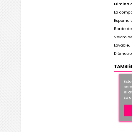
Elimina 
La compo
Espuma c
Borde de
Velcro de
Lavable.
Diámetro
TAMBIÉ
Este
serv
el a
su u