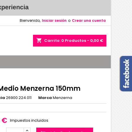
Bienvenido,
Iniciar sesión
o
Crear una cuenta
shopping_cart
Carrito:
0
Productos - 0,00 €
Medio Menzerna 150mm
cia
26900.224.011
Marca
Menzerna
0 €
Impuestos incluidos