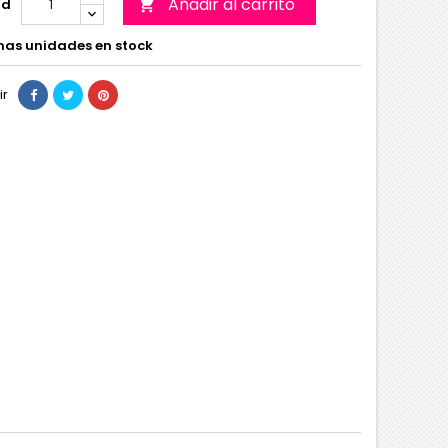
Añadir al carrito
ad

mas unidades en stock
ir