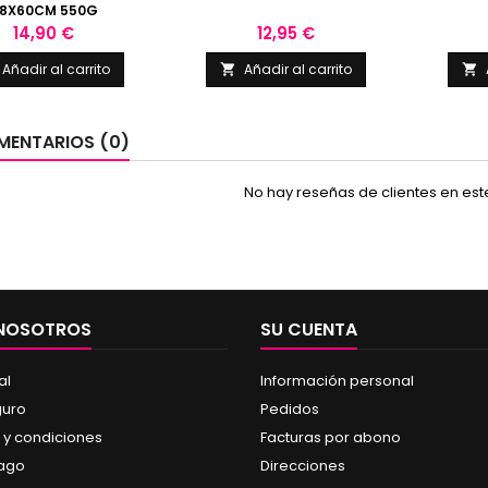
8X60CM 550G
Precio
Precio
14,90 €
12,95 €
Añadir al carrito
Añadir al carrito


ENTARIOS (0)
No hay reseñas de clientes en es
 NOSOTROS
SU CUENTA
al
Información personal
guro
Pedidos
 y condiciones
Facturas por abono
pago
Direcciones