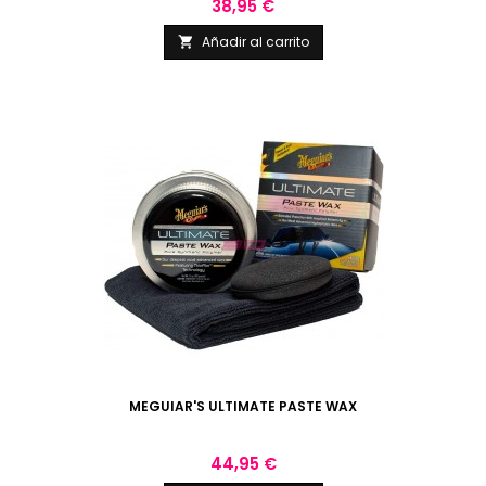
Precio
38,95 €
Añadir al carrito

MEGUIAR'S ULTIMATE PASTE WAX
Precio
44,95 €