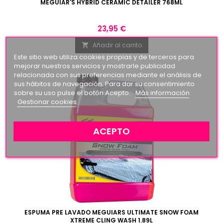
MEGUIAR'S HYBRID CERAMIC DETAILER 768ML
Precio
23,95 €
Añadir al carrito

Este sitio web utiliza cookies propias y de terceros para
mejorar nuestros servicios y mostrarle publicidad
relacionada con sus preferencias mediante el análisis de
sus hábitos de navegación. Para dar su consentimiento
sobre su uso pulse el botón Acepto.
Más información
Gestionar cookies
ACEPTO
ESPUMA PRE LAVADO MEGUIARS ULTIMATE SNOW FOAM
XTREME CLING WASH 1.89L