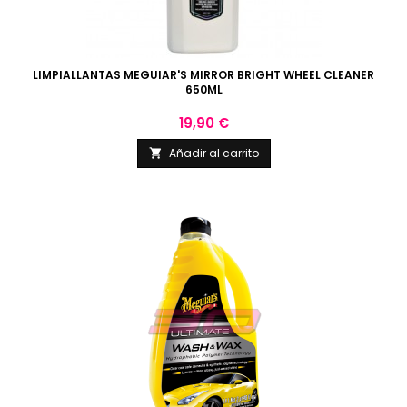
LIMPIALLANTAS MEGUIAR'S MIRROR BRIGHT WHEEL CLEANER
650ML
Precio
19,90 €
Añadir al carrito
