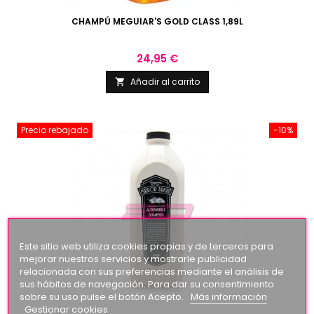
CHAMPÚ MEGUIAR'S GOLD CLASS 1,89L
Precio
24,95 €
Añadir al carrito

Precio rebajado
-10%
Este sitio web utiliza cookies propias y de terceros para
mejorar nuestros servicios y mostrarle publicidad
relacionada con sus preferencias mediante el análisis de
sus hábitos de navegación. Para dar su consentimiento
sobre su uso pulse el botón Acepto.
Más información
Gestionar cookies