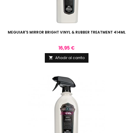
MEGUIAR'S MIRROR BRIGHT VINYL & RUBBER TREATMENT 414ML
Precio
16,95 €
Añadir al carrito
