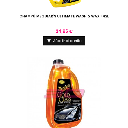
CHAMPÚ MEGUIAR'S ULTIMATE WASH & WAX 1,42L
Precio
24,95 €
Añadir al carrito
