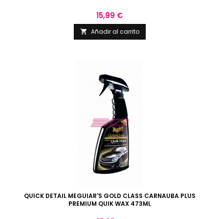
Precio
15,99 €
Añadir al carrito

QUICK DETAIL MEGUIAR'S GOLD CLASS CARNAUBA PLUS
PREMIUM QUIK WAX 473ML