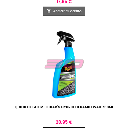
Precio
17,95 €
Añadir al carrito

QUICK DETAIL MEGUIAR'S HYBRID CERAMIC WAX 768ML
Precio
28,95 €