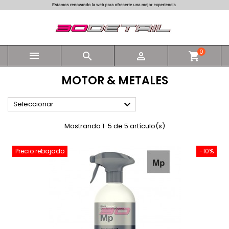
0



shopping_cart
MOTOR & METALES

Seleccionar
Mostrando 1-5 de 5 artículo(s)
Precio rebajado
-10%