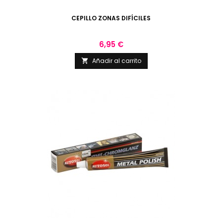
CEPILLO ZONAS DIFÍCILES
Precio
6,95 €
Añadir al carrito
