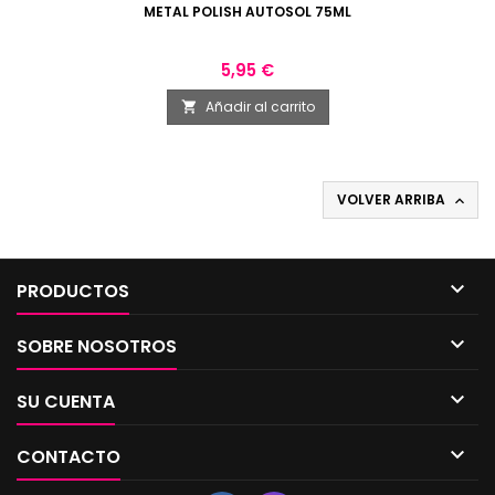
METAL POLISH AUTOSOL 75ML
Precio
5,95 €
Añadir al carrito

VOLVER ARRIBA


PRODUCTOS

SOBRE NOSOTROS

SU CUENTA

CONTACTO