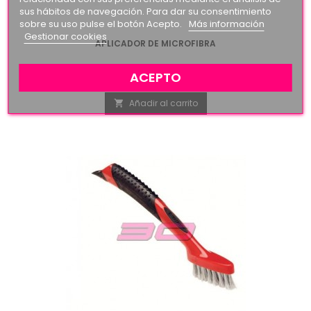
sus hábitos de navegación. Para dar su consentimiento
sobre su uso pulse el botón Acepto.
Más información
Gestionar cookies
APLICADOR DE MICROFIBRA
ACEPTO
Precio
3,95 €
Añadir al carrito
