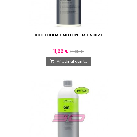
KOCH CHEMIE MOTORPLAST 500ML
Precio
Precio
11,66 €
12,95 €
base
Añadir al carrito
