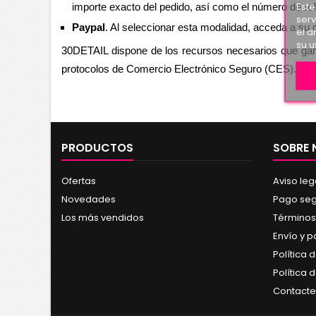
Este
importe exacto del pedido, así como el número de ref
serv
Paypal
. Al seleccionar esta modalidad, acceda a su c
el a
su u
30DETAIL 
dispone de los recursos necesarios que gara
protocolos de Comercio Electrónico Seguro (CES). 
PRODUCTOS
SOBRE
Ofertas
Aviso leg
Novedades
Pago se
Los más vendidos
Términos
Envío y 
Política 
Política 
Contacte