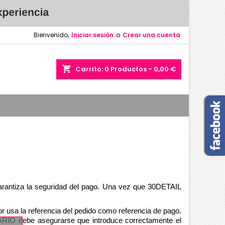
Bienvenido,
Iniciar sesión
o
Crear una cuenta
shopping_cart
Carrito:
0
Productos - 0,00 €
arantiza la seguridad del pago. Una vez que 30DETAIL 
r usa la referencia del pedido como referencia de pago. 
ARIO debe asegurarse que introduce correctamente el 