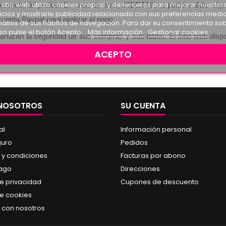
 sitio web utiliza cookies propias y de terceros para mejorar nuestro
erencia del pedido. En caso de error, 30DETAIL no podrá validar el pe
icios y mostrarle publicidad relacionada con sus preferencias medi
uenta Paypal para realizar el pago. 
nálisis de sus hábitos de navegación. Para dar su consentimiento so
so pulse el botón Acepto.
Más información
Gestionar cookies
ntizan la seguridad de sus compras y sus datos. El sitio web dispo
ACEPTO
 NOSOTROS
SU CUENTA
al
Información personal
guro
Pedidos
 y condiciones
Facturas por abono
pago
Direcciones
de privacidad
Cupones de descuento
de cookies
 con nosotros