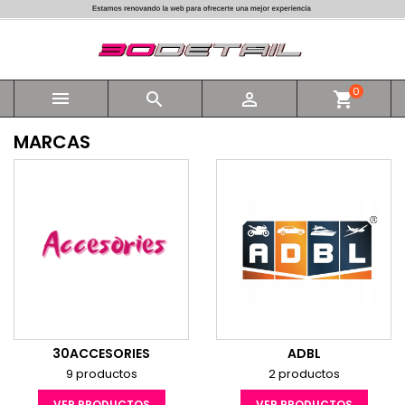
0



shopping_cart
MARCAS
30ACCESORIES
ADBL
9 productos
2 productos
VER PRODUCTOS
VER PRODUCTOS