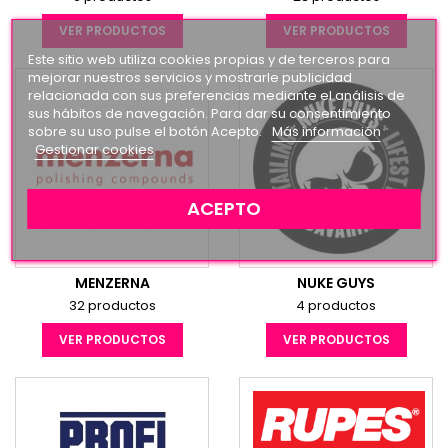
VER PRODUCTOS
VER PRODUCTOS
Este sitio web utiliza cookies propias y de terceros para
mejorar nuestros servicios y mostrarle publicidad
relacionada con sus preferencias mediante el análisis de
sus hábitos de navegación. Para dar su consentimiento
sobre su uso pulse el botón Acepto.
Más información
Gestionar cookies
ACEPTO
MENZERNA
NUKE GUYS
32 productos
4 productos
VER PRODUCTOS
VER PRODUCTOS