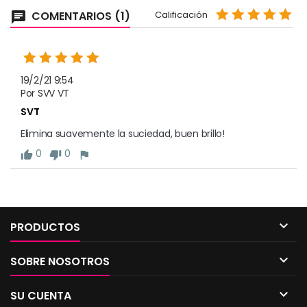
COMENTARIOS (1)
Calificación
chat
19/2/21 9:54
Por SVV VT
SVT
Elimina suavemente la suciedad, buen brillo!
0
0
thumb_up
thumb_down
flag

PRODUCTOS

SOBRE NOSOTROS

SU CUENTA