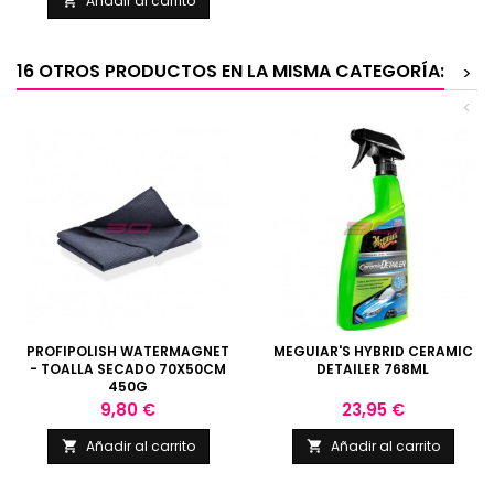
Añadir al carrito

16 OTROS PRODUCTOS EN LA MISMA CATEGORÍA:
>
<
PROFIPOLISH WATERMAGNET
MEGUIAR'S HYBRID CERAMIC
- TOALLA SECADO 70X50CM
DETAILER 768ML
450G
Precio
Precio
9,80 €
23,95 €
Añadir al carrito
Añadir al carrito

