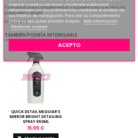
mejorar nuestros servicios y mostrarle publicidad
Formulado para complementar a la perfección a la cera de
relacionada con sus preferencias mediante el análisis de
pulido Mirror Bright.
sus hábitos de navegación. Para dar su consentimiento
sobre su uso pulse el botón Acepto.
Más información
Envase 1,4 L.
Gestionar cookies
TAMBIÉN PODRÍA INTERESARLE
<
>
ACEPTO
QUICK DETAIL MEGUIAR'S
MIRROR BRIGHT DETAILING
SPRAY 650ML
Precio
15,99 €