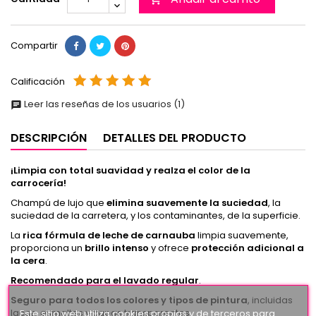
Compartir
Calificación
Leer las reseñas de los usuarios (1)
chat
DESCRIPCIÓN
DETALLES DEL PRODUCTO
¡Limpia con total suavidad y realza el color de la
carrocería!
Champú de lujo que
elimina suavemente la suciedad
, la
suciedad de la carretera, y los contaminantes, de la superficie.
La
rica fórmula de leche de carnauba
limpia suavemente,
proporciona un
brillo intenso
y ofrece
protección adicional a
la cera
.
Recomendado para el lavado regular
.
Seguro para todos los colores y tipos de pintura
, incluidas
lacas, esmaltes y capas transparentes.
Este sitio web utiliza cookies propias y de terceros para