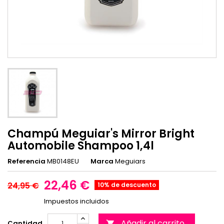
Champú Meguiar's Mirror Bright
Automobile Shampoo 1,4l
Referencia
MB0148EU
Marca
Meguiars
22,46 €
24,95 €
10% de descuento
Impuestos incluidos
Añadir al carrito
Cantidad
