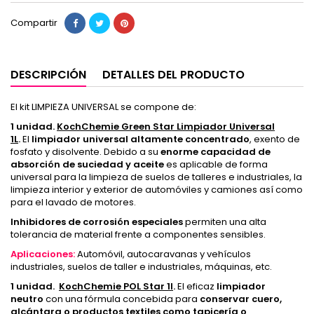
Compartir
DESCRIPCIÓN
DETALLES DEL PRODUCTO
El kit LIMPIEZA UNIVERSAL se compone de:
1 unidad.
KochChemie Green Star Limpiador Universal
1L
.
El
limpiador universal altamente concentrado
, exento de
fosfato y disolvente.
Debido a su
enorme capacidad de
absorción de suciedad y aceite
es aplicable de forma
universal para la limpieza de suelos de talleres e industriales, la
limpieza interior y exterior de automóviles y camiones así como
para el lavado de motores.
Inhibidores de corrosión especiales
permiten una alta
tolerancia de material frente a componentes sensibles.
Aplicaciones:
Automóvil, autocaravanas y vehículos
industriales, suelos de taller e industriales, máquinas, etc.
1 unidad.
KochChemie POL Star 1l
.
El eficaz
limpiador
neutro
con una fórmula concebida para
conservar cuero,
alcántara o
productos textiles como tapicería o