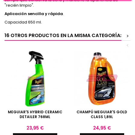
"recién limpio".
Aplicación sencilla y rápida
.
Capacidad 650 ml.
16 OTROS PRODUCTOS EN LA MISMA CATEGORÍA:
>
<
MEGUIAR'S HYBRID CERAMIC
CHAMPÚ MEGUIAR'S GOLD
DETAILER 768ML
CLASS 1,89L
Precio
Precio
23,95 €
24,95 €