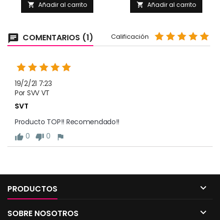
Añadir al carrito
Añadir al carrito


COMENTARIOS (1)
Calificación
chat
19/2/21 7:23
Por SVV VT
SVT
Producto TOP!! Recomendado!!
0
0
thumb_up
thumb_down
flag

PRODUCTOS

SOBRE NOSOTROS