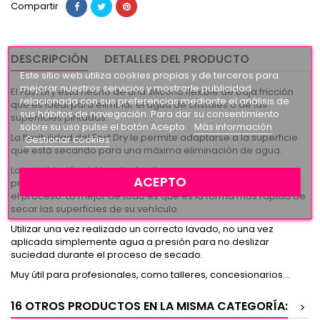
Compartir
DESCRIPCIÓN
DETALLES DEL PRODUCTO
Este sitio web utiliza cookies propias y de terceros para
mejorar nuestros servicios y mostrarle publicidad
El Fast Dry está hecho de una silicona flexible de baja fricción
relacionada con sus preferencias mediante el análisis de
que es ideal para eliminar el agua de cristales o de las
sus hábitos de navegación. Para dar su consentimiento
superficies pintadas.
sobre su uso pulse el botón Acepto.
Más información
La flexibilidad del Fast Dry le permite adaptarse a la superficie
Gestionar cookies
que está secando para una máxima eliminación de agua.
La baja fricción del borde de silicona asegura que no
ACEPTO
provocará ningún rayón en la superficie que está secando en
el proceso. Lo mejor de todo es que es la forma más rápida de
secar las superficies de su vehículo.
Utilizar una vez realizado un correcto lavado, no una vez
aplicada simplemente agua a presión para no deslizar
suciedad durante el proceso de secado.
Muy útil para profesionales, como talleres, concesionarios...
16 OTROS PRODUCTOS EN LA MISMA CATEGORÍA:
>