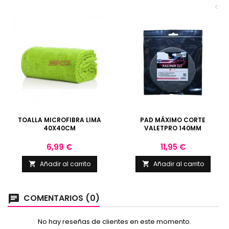
<
TOALLA MICROFIBRA LIMA
PAD MÁXIMO CORTE
40X40CM
VALETPRO 140MM
Precio
Precio
6,99 €
11,95 €
Añadir al carrito
Añadir al carrito


COMENTARIOS (0)
chat
No hay reseñas de clientes en este momento.