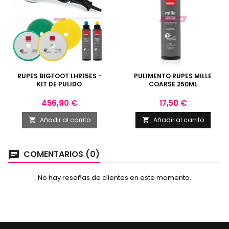
RUPES BIGFOOT LHR15ES -
PULIMENTO RUPES MILLE
KIT DE PULIDO
COARSE 250ML
Precio
Precio
456,90 €
17,50 €
Añadir al carrito
Añadir al carrito


COMENTARIOS (0)
chat
No hay reseñas de clientes en este momento.