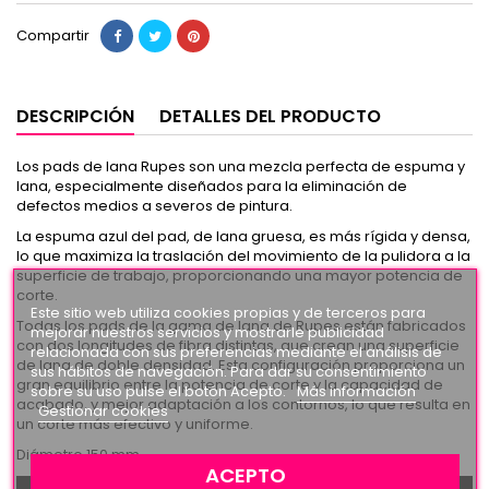
Compartir
DESCRIPCIÓN
DETALLES DEL PRODUCTO
Los pads de lana Rupes son una mezcla perfecta de espuma y
lana, especialmente diseñados para la eliminación de
defectos medios a severos de pintura.
La espuma azul del pad, de lana gruesa, es más rígida y densa,
lo que maximiza la traslación del movimiento de la pulidora a la
superficie de trabajo, proporcionando una mayor potencia de
corte.
Este sitio web utiliza cookies propias y de terceros para
Todas los pads de la gama de lana de Rupes están fabricados
mejorar nuestros servicios y mostrarle publicidad
con dos longitudes de fibra distintas, que crean una superficie
relacionada con sus preferencias mediante el análisis de
de lana de doble densidad. Esta configuración proporciona un
sus hábitos de navegación. Para dar su consentimiento
gran equilibrio entre la potencia de corte y la capacidad de
sobre su uso pulse el botón Acepto.
Más información
acabado, y mejor adaptación a los contornos, lo que resulta en
Gestionar cookies
un corte más efectivo y uniforme.
Diámetro 150 mm.
ACEPTO