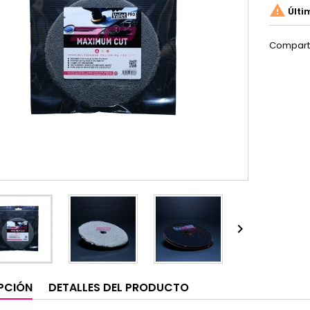

Últi
Compart

PCIÓN
DETALLES DEL PRODUCTO