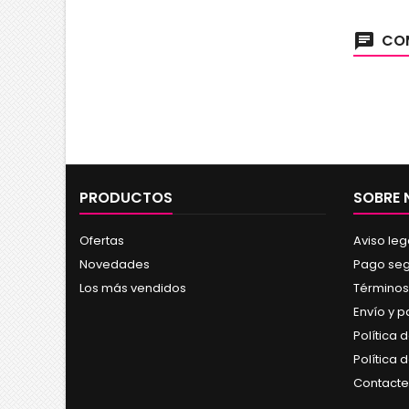
COM
chat
PRODUCTOS
SOBRE
Ofertas
Aviso leg
Novedades
Pago se
Los más vendidos
Términos
Envío y 
Política 
Política 
Contacte