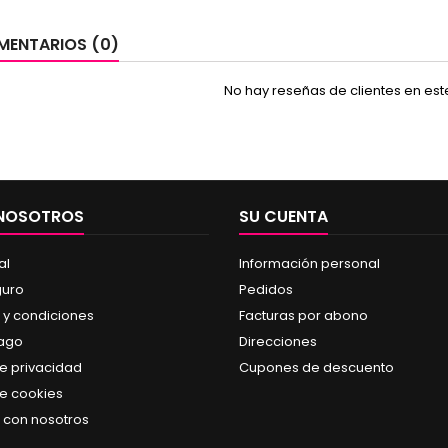
ENTARIOS (0)
No hay reseñas de clientes en es
 NOSOTROS
SU CUENTA
al
Información personal
guro
Pedidos
 y condiciones
Facturas por abono
pago
Direcciones
de privacidad
Cupones de descuento
de cookies
 con nosotros