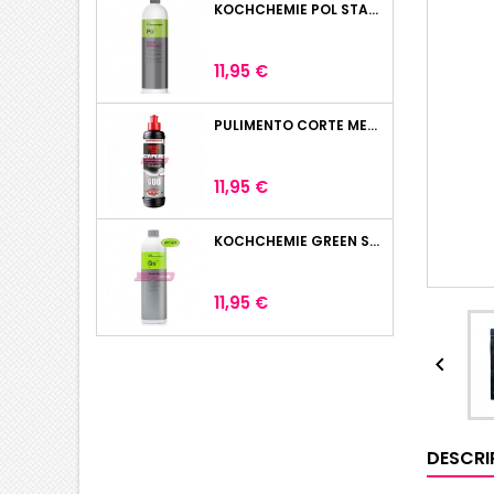
KOCHCHEMIE POL STAR 1L
Precio
11,95 €
PULIMENTO CORTE MENZERNA HEAVY CUT 400 250ML
Precio
11,95 €
KOCHCHEMIE GREEN STAR LIMPIADOR UNIVERSAL 1L
Precio
11,95 €

DESCRI