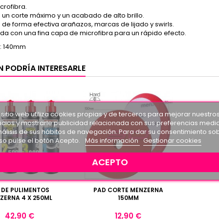
crofibra.
 un corte máximo y un acabado de alto brillo.
a de forma efectiva arañazos, marcas de lijado y swirls.
da con una fina capa de microfibra para un rápido efecto.
: 140mm
N PODRÍA INTERESARLE
 sitio web utiliza cookies propias y de terceros para mejorar nuestro
icios y mostrarle publicidad relacionada con sus preferencias medi
nálisis de sus hábitos de navegación. Para dar su consentimiento so
so pulse el botón Acepto.
Más información
Gestionar cookies
ACEPTO
T DE PULIMENTOS
PAD CORTE MENZERNA
ZERNA 4 X 250ML
150MM
Precio
Precio
42,90 €
12,90 €