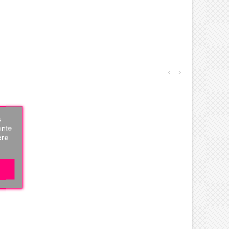
<
>
s
ante
bre