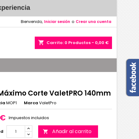
Bienvenido,
Iniciar sesión
o
Crear una cuenta
shopping_cart
Carrito:
0
Productos - 0,00 €
Máximo Corte ValetPRO 140mm
cia
MOP1
Marca
ValetPro
 €
Impuestos incluidos
Añadir al carrito
ad
