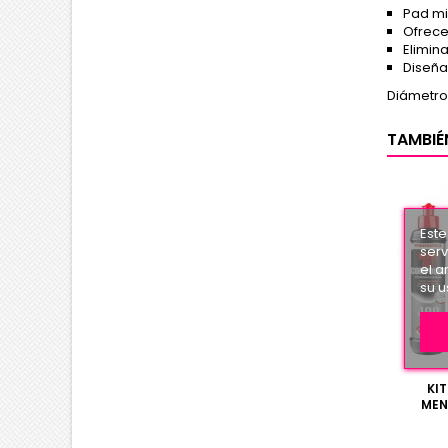
Pad mi
Ofrece
Elimin
Diseña
Diámetro
TAMBIÉ
Este
serv
el a
su u
KI
MEN