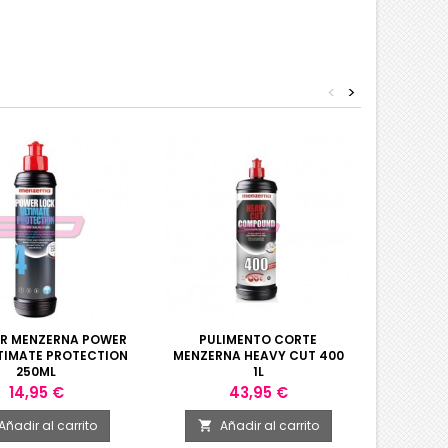
<
>
OR MENZERNA POWER
PULIMENTO CORTE
PUL
TIMATE PROTECTION
MENZERNA HEAVY CUT 400
MENZER
250ML
1L
Precio
Precio
14,95 €
43,95 €
Añadir al carrito
Añadir al carrito
A

