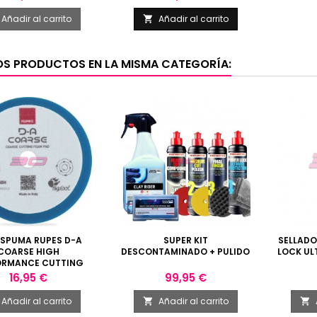
Añadir al carrito
Añadir al carrito

OS PRODUCTOS EN LA MISMA CATEGORÍA:
ESPUMA RUPES D-A
SUPER KIT
SELLAD
COARSE HIGH
DESCONTAMINADO + PULIDO
LOCK UL
ORMANCE CUTTING
AD 130/150MM
Precio
Precio
16,95 €
99,95 €
Añadir al carrito
Añadir al carrito

