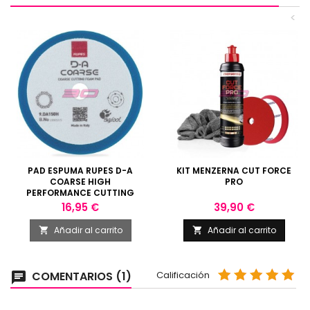
<
PAD ESPUMA RUPES D-A
KIT MENZERNA CUT FORCE
COARSE HIGH
PRO
PERFORMANCE CUTTING
PAD 130/150MM
Precio
Precio
16,95 €
39,90 €
Añadir al carrito
Añadir al carrito


COMENTARIOS (1)
Calificación
chat