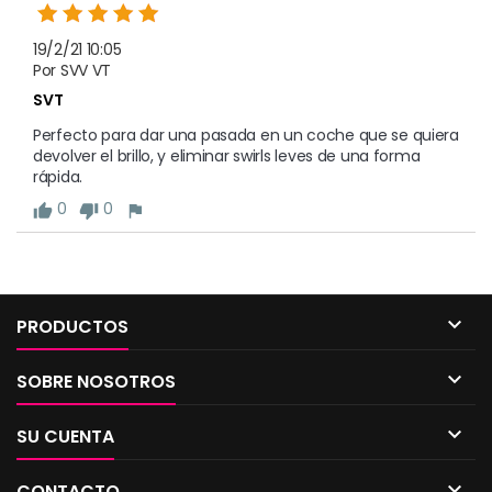
19/2/21 10:05
Por SVV VT
SVT
Perfecto para dar una pasada en un coche que se quiera
devolver el brillo, y eliminar swirls leves de una forma
rápida.
0
0
thumb_up
thumb_down
flag

PRODUCTOS

SOBRE NOSOTROS

SU CUENTA

CONTACTO