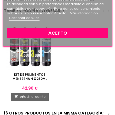
relacionada con sus preferencias mediante el análisis de
sus hábitos de navegación. Para dar su consentimiento
TAMBIÉN PODRÍA INTERESARLE
<
>
sobre su uso pulse el botón Acepto.
Más información
Gestionar cookies
ACEPTO
KIT DE PULIMENTOS
MENZERNA 4 X 250ML
Precio
42,90 €
Añadir al carrito

16 OTROS PRODUCTOS EN LA MISMA CATEGORÍA:
>