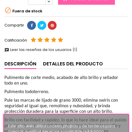

Fuera de stock
Compartir
Calificación
Leer las reseñas de los usuarios (1)
chat
DESCRIPCIÓN
DETALLES DEL PRODUCTO
Pulimento de corte medio, acabado de alto brillo y sellador
todo en uno.
Pulimento todoterreno.
Pule las marcas de lijado de grano 3000, elimina swirls con
seguridad al igual que, remolinos y nubosidad, y brinda
protección duradera para la superficie con un alto brillo.
Brillo con facilidad y rapidez, lo que lo hace ideal para el pulido
Este sitio web utiliza cookies propias y de terceros para
principiante y para el detallado de automóviles intermedio y
mejorar nuestros servicios y mostrarle publicidad
especialmente para comerciantes de vehículos usados.