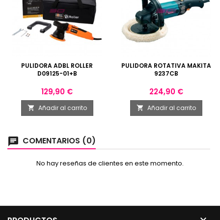
PULIDORA ADBL ROLLER
PULIDORA ROTATIVA MAKITA
D09125-01+B
9237CB
Precio
Precio
129,90 €
224,90 €
Añadir al carrito
Añadir al carrito


COMENTARIOS (0)
chat
No hay reseñas de clientes en este momento.
