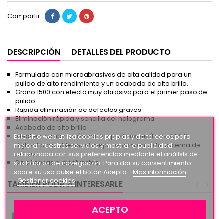
Compartir
DESCRIPCIÓN
DETALLES DEL PRODUCTO
Formulado con microabrasivos de alta calidad para un
pulido de alto rendimiento y un acabado de alto brillo.
Grano 1500 con efecto muy abrasivo para el primer paso de
pulido.
Rápida eliminación de defectos graves
Eliminación rápida y sencilla del holograma
Acabado de alto brillo
Ideal en combinación con los pads específicos RUPES
Este sitio web utiliza cookies propias y de terceros para
BigFoot para obtener el mejor rendimiento del sistema de
mejorar nuestros servicios y mostrarle publicidad
pulido
relacionada con sus preferencias mediante el análisis de
Sin siliconas ni disolventes
sus hábitos de navegación. Para dar su consentimiento
sobre su uso pulse el botón Acepto.
Más información
Gestionar cookies
TAMBIÉN PODRÍA INTERESARLE
<
>
ACEPTO