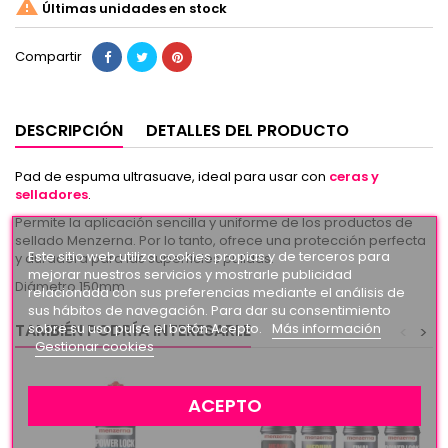

Últimas unidades en stock
Compartir
DESCRIPCIÓN
DETALLES DEL PRODUCTO
Pad de espuma ultrasuave, ideal para usar con
ceras y
selladores
.
Permite la aplicación sencilla y uniforme de los productos de
sellado Menzerna. Por lo tanto, ofrece una protección perfecta
Este sitio web utiliza cookies propias y de terceros para
y duradera para las superficies pulidas.
mejorar nuestros servicios y mostrarle publicidad
Diámetro 150mm
relacionada con sus preferencias mediante el análisis de
sus hábitos de navegación. Para dar su consentimiento
sobre su uso pulse el botón Acepto.
Más información
TAMBIÉN PODRÍA INTERESARLE
<
>
Gestionar cookies
ACEPTO