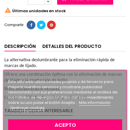

Últimas unidades en stock
Compartir
DESCRIPCIÓN
DETALLES DEL PRODUCTO
La alternativa deslumbrante para la eliminación rápida de
marcas de lijado.
Ofrece una combinación óptima con la eliminación de marcas
de lijado y la producción de brillo.
Este sitio web utiliza cookies propias y de terceros para
mejorar nuestros servicios y mostrarle publicidad
Brillo extraordinario incluido.
relacionada con sus preferencias mediante el análisis de
sus hábitos de navegación. Para dar su consentimiento
Capacidad 250ML, disponible también en 1L.
sobre su uso pulse el botón Acepto.
Más información
Gestionar cookies
TAMBIÉN PODRÍA INTERESARLE
<
>
ACEPTO