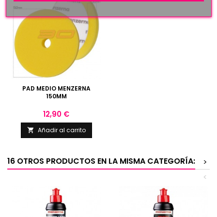
PAD MEDIO MENZERNA
150MM
Precio
12,90 €
Añadir al carrito

16 OTROS PRODUCTOS EN LA MISMA CATEGORÍA:
>
<