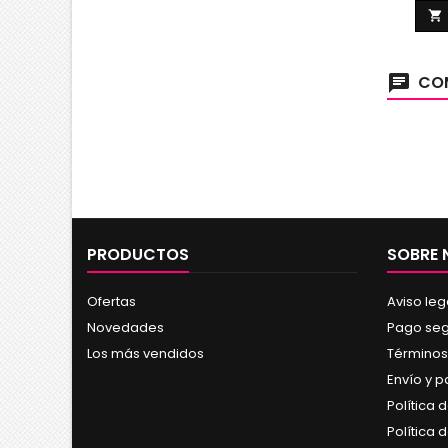

COM
chat
PRODUCTOS
SOBRE
Ofertas
Aviso leg
Novedades
Pago se
Los más vendidos
Términos
Envío y 
Política 
Política 