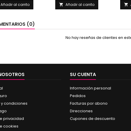
Añadir al carrito
Añadir al carrito


ENTARIOS (0)
No hay reseñas de clientes en es
 NOSOTROS
SU CUENTA
al
Información personal
guro
Pedidos
 y condiciones
Facturas por abono
pago
Direcciones
de privacidad
Cupones de descuento
de cookies