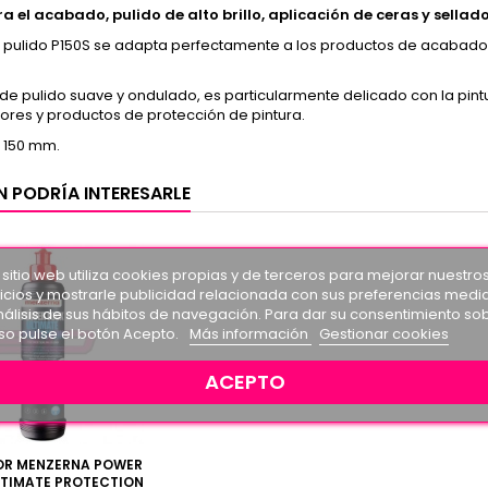
ra el acabado, pulido de alto brillo, aplicación de ceras y sellad
e pulido P150S se adapta perfectamente a los productos de acabado
.
de pulido suave y ondulado, es particularmente delicado con la pintu
ores y productos de protección de pintura.
 150 mm.
N PODRÍA INTERESARLE
 sitio web utiliza cookies propias y de terceros para mejorar nuestro
icios y mostrarle publicidad relacionada con sus preferencias medi
nálisis de sus hábitos de navegación. Para dar su consentimiento so
so pulse el botón Acepto.
Más información
Gestionar cookies
ACEPTO
OR MENZERNA POWER
LTIMATE PROTECTION