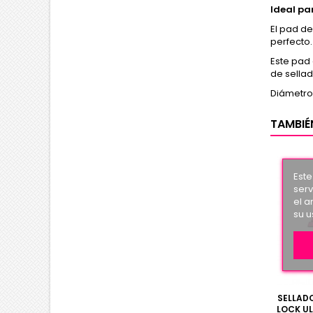
Ideal pa
El pad d
perfecto
Este pad 
de sellad
Diámetro
TAMBIÉ
Este
serv
el a
su u
SELLAD
LOCK U