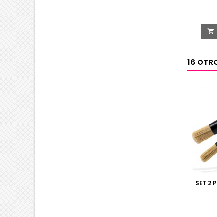

16 OTR
SET 2 