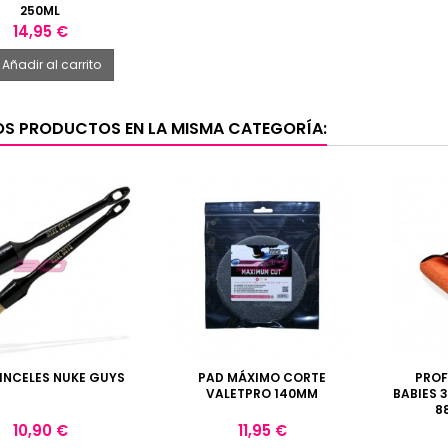
250ML
Precio
14,95 €
Añadir al carrito
OS PRODUCTOS EN LA MISMA CATEGORÍA:
PINCELES NUKE GUYS
PAD MÁXIMO CORTE
PROF
VALETPRO 140MM
BABIES 
8
Precio
Precio
10,90 €
11,95 €