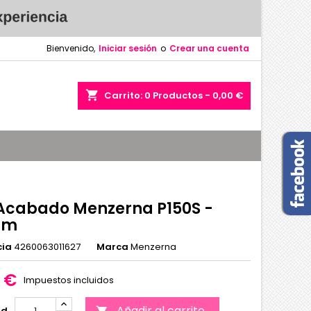
Bienvenido,
Iniciar sesión
o
Crear una cuenta
shopping_cart
Carrito:
0
Productos - 0,00 €
Acabado Menzerna P150S -
mm
cia
4260063011627
Marca
Menzerna
0 €
Impuestos incluidos
Añadir al carrito
ad
