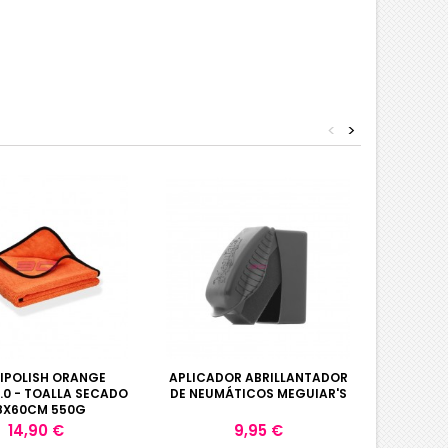
<
>
IPOLISH ORANGE
APLICADOR ABRILLANTADOR
GU
3.0 - TOALLA SECADO
DE NEUMÁTICOS MEGUIAR'S
MICRO
8X60CM 550G
Precio
Precio
14,90 €
9,95 €