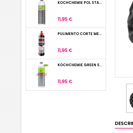
KOCHCHEMIE POL STAR 1L
Precio
11,95 €
PULIMENTO CORTE MENZERNA HEAVY CUT 400 250ML
Precio
11,95 €
KOCHCHEMIE GREEN STAR LIMPIADOR UNIVERSAL 1L
Precio
11,95 €
DESCRI