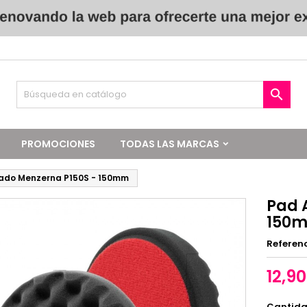

PROMOCIONES
TODAS LAS MARCAS
ado Menzerna P150S - 150mm
Pad 
150
Referen
12,9
Cantid