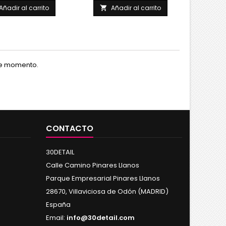
Añadir al carrito
Añadir al carrito
A


te momento.
CONTACTO
30DETAIL
Calle Camino Pinares Llanos
Parque Empresarial Pinares Llanos
28670, Villaviciosa de Odón (MADRID)
España
Email:
info@30detail.com