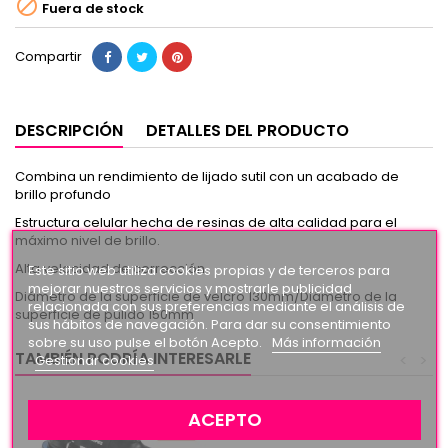

Fuera de stock
Compartir
DESCRIPCIÓN
DETALLES DEL PRODUCTO
Combina un rendimiento de lijado sutil con un acabado de
brillo profundo
Estructura celular hecha de resinas de alta calidad para el
máximo nivel de brillo.
Alta velocidad de corrección
Este sitio web utiliza cookies propias y de terceros para
mejorar nuestros servicios y mostrarle publicidad
Diámetro de la superficie de velcro 130mm/Diámetro de la
relacionada con sus preferencias mediante el análisis de
superficie de pulido 150mm
sus hábitos de navegación. Para dar su consentimiento
sobre su uso pulse el botón Acepto.
Más información
TAMBIÉN PODRÍA INTERESARLE
<
>
Gestionar cookies
ACEPTO