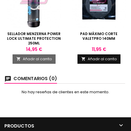
SELLADOR MENZERNA POWER
PAD MÁXIMO CORTE
LOCK ULTIMATE PROTECTION
VALETPRO 140MM
250ML
Precio
Precio
14,95 €
11,95 €
Añadir al carrito
Añadir al carrito


COMENTARIOS (0)
chat
No hay reseñas de clientes en este momento.

PRODUCTOS