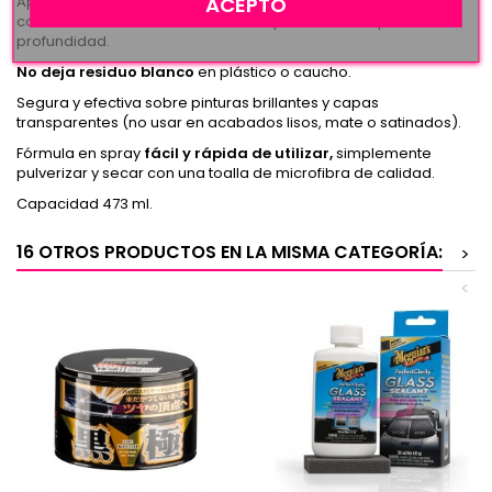
ACEPTO
Aporta una elevada repelencia al agua y a la suciedad, así
como un oscurecimiento del color que destacará por su
profundidad.
No deja residuo blanco
en plástico o caucho.
Segura y efectiva sobre pinturas brillantes y capas
transparentes (no usar en acabados lisos, mate o satinados).
Fórmula en spray
fácil y rápida de utilizar,
simplemente
pulverizar y secar con una toalla de microfibra de calidad.
Capacidad 473 ml.
16 OTROS PRODUCTOS EN LA MISMA CATEGORÍA:
>
<