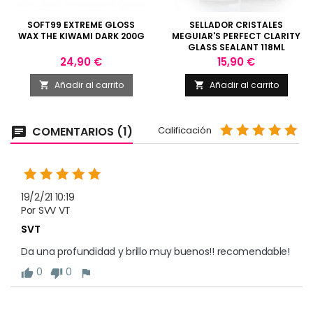
SOFT99 EXTREME GLOSS
SELLADOR CRISTALES
WAX THE KIWAMI DARK 200G
MEGUIAR'S PERFECT CLARITY
GLASS SEALANT 118ML
Precio
Precio
24,90 €
15,90 €
Añadir al carrito
Añadir al carrito


COMENTARIOS (1)
Calificación
chat
19/2/21 10:19
Por SVV VT
SVT
Da una profundidad y brillo muy buenos!! recomendable!
0
0
thumb_up
thumb_down
flag