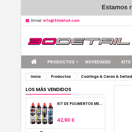
Email:
info@30detail.com
PRODUCTOS
NOVEDADES
KITS
Inicio
Productos
Coatings & Ceras & Sella
LOS MÁS VENDIDOS
KIT DE PULIMENTOS MENZERNA 4 X 250ML
Precio
42,90 €