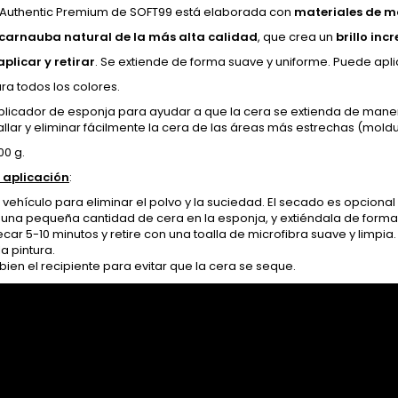
Authentic Premium de SOFT99 está elaborada con
materiales de 
carnauba natural de la más alta calidad
, que crea un
brillo inc
aplicar y retirar
. Se extiende de forma suave y uniforme. Puede apl
ra todos los colores.
plicador de esponja para ayudar a que la cera se extienda de manera
llar y eliminar fácilmente la cera de las áreas más estrechas (mol
00 g.
 aplicación
:
l vehículo para eliminar el polvo y la suciedad. El secado es opcion
una pequeña cantidad de cera en la esponja, y extiéndala de forma
car 5-10 minutos y retire con una toalla de microfibra suave y limpia
la pintura.
 bien el recipiente para evitar que la cera se seque.