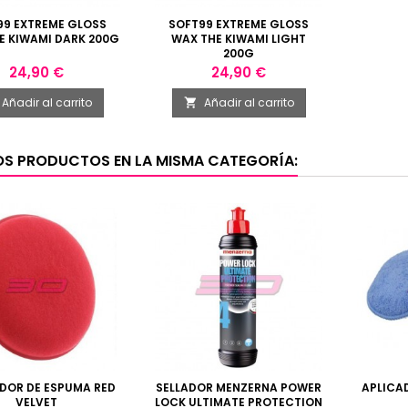
99 EXTREME GLOSS
SOFT99 EXTREME GLOSS
E KIWAMI DARK 200G
WAX THE KIWAMI LIGHT
200G
Precio
Precio
24,90 €
24,90 €
Añadir al carrito
Añadir al carrito

OS PRODUCTOS EN LA MISMA CATEGORÍA:
DOR DE ESPUMA RED
SELLADOR MENZERNA POWER
APLICA
VELVET
LOCK ULTIMATE PROTECTION