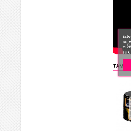
Este
serv
el a
su u
TAMBIÉ