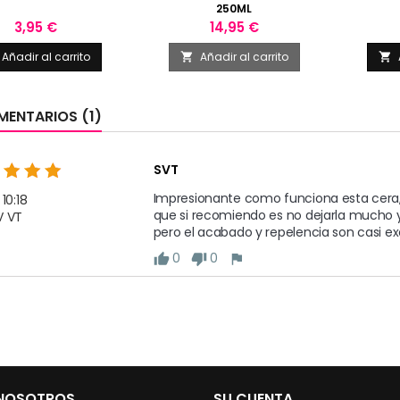
250ML
Precio
Precio
3,95 €
14,95 €
Añadir al carrito
Añadir al carrito


ENTARIOS (1)
SVT
Impresionante como funciona esta cera, e
 10:18
que si recomiendo es no dejarla mucho y r
V VT
pero el acabado y repelencia son casi ex
0
0
thumb_up
thumb_down
flag
 NOSOTROS
SU CUENTA