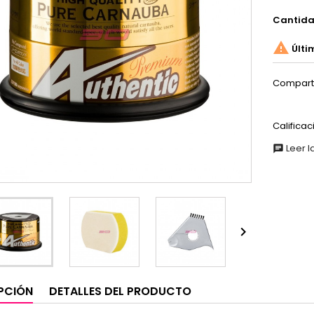
Cantid

Últi
Compart
Calificac
Leer l
chat

PCIÓN
DETALLES DEL PRODUCTO