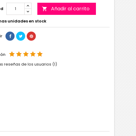
Añadir al carrito
ad

mas unidades en stock
ir
ión
as reseñas de los usuarios (1)