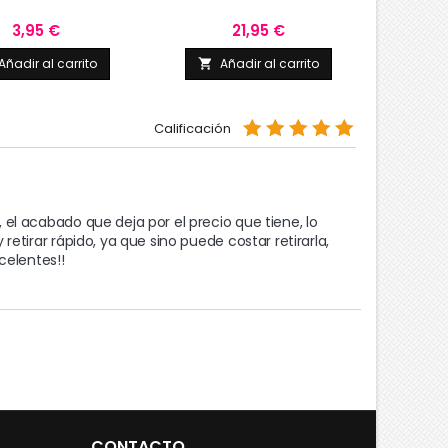
Precio
Precio
3,95 €
21,95 €
Añadir al carrito
Añadir al carrito
A


Calificación
l acabado que deja por el precio que tiene, lo
etirar rápido, ya que sino puede costar retirarla,
celentes!!
CONTACTO