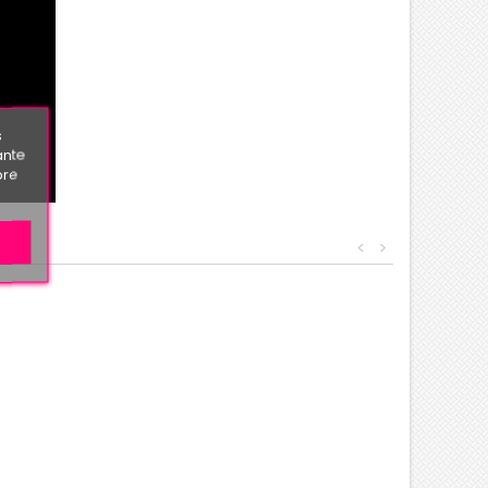
s
ante
bre
<
>