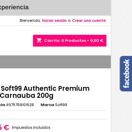
Bienvenido,
Iniciar sesión
o
Crear una cuenta
shopping_cart
Carrito:
0
Productos - 0,00 €
 Soft99 Authentic Premium
 Carnauba 200g
cia
4975759101628
Marca
Soft99
5 €
Impuestos incluidos