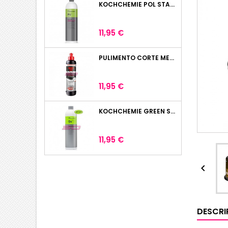
KOCHCHEMIE POL STAR 1L
Precio
11,95 €
PULIMENTO CORTE MENZERNA HEAVY CUT 400 250ML
Precio
11,95 €
KOCHCHEMIE GREEN STAR LIMPIADOR UNIVERSAL 1L
Precio
11,95 €

DESCRI