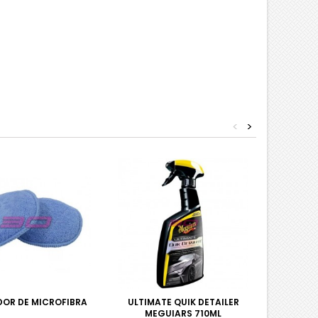
<
>
DOR DE MICROFIBRA
ULTIMATE QUIK DETAILER
KIT SOF
MEGUIARS 710ML
ESPECIA