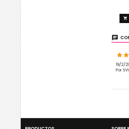

COM
chat
19/2/21
Por SV
PRODUCTOS
SOBRE