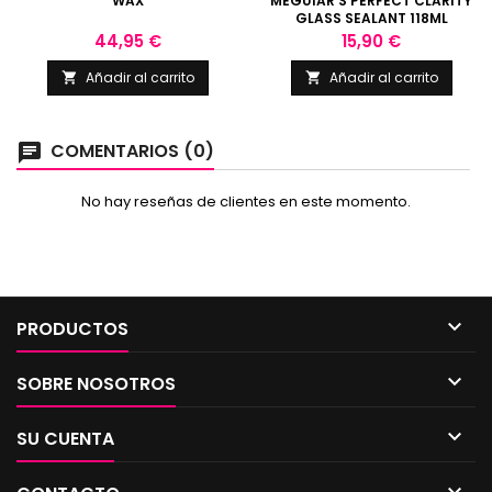
WAX
MEGUIAR'S PERFECT CLARITY
GLASS SEALANT 118ML
Precio
Precio
44,95 €
15,90 €
Añadir al carrito
Añadir al carrito


COMENTARIOS (0)
chat
No hay reseñas de clientes en este momento.

PRODUCTOS

SOBRE NOSOTROS

SU CUENTA