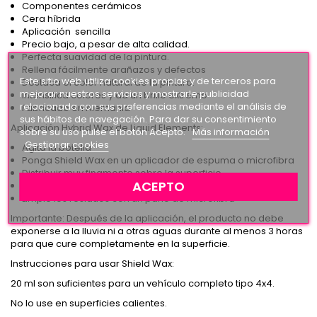
Componentes cerámicos
Cera híbrida
Aplicación sencilla
Precio bajo, a pesar de alta calidad.
Perfecta suavidad de la pintura.
Rellena fácilmente arañazos y defectos
Este sitio web utiliza cookies propias y de terceros para
Destaca el color natural de la pintura.
mejorar nuestros servicios y mostrarle publicidad
Intensifica colores y da un brillo extremo
relacionada con sus preferencias mediante el análisis de
Fabricado en Alemania
sus hábitos de navegación. Para dar su consentimiento
Aplicación Hybrid Wax de Liquid Elements:
sobre su uso pulse el botón Acepto.
Más información
Gestionar cookies
Agita la botella
Ponga Shield Wax en un aplicador de espuma o microfibra
Distribuir muy finamente sobre la superficie
ACEPTO
Espere unos 15 minutos y deje que el producto haga efecto.
Limpie los residuos con un paño de microfibra
Importante: Después de la aplicación, el producto no debe
exponerse a la lluvia ni a otras aguas durante al menos 3 horas
para que cure completamente en la superficie.
Instrucciones para usar Shield Wax:
20 ml son suficientes para un vehículo completo tipo 4x4.
No lo use en superficies calientes.