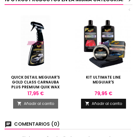
>
<
QUICK DETAIL MEGUIAR'S
KIT ULTIMATE LINE
GOLD CLASS CARNAUBA
MEGUIAR'S
PLUS PREMIUM QUIK WAX
473ML
Precio
Precio
17,95 €
79,95 €
Añadir al carrito
Añadir al carrito


COMENTARIOS (0)
chat