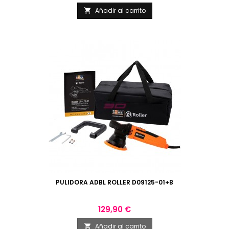
Añadir al carrito

PULIDORA ADBL ROLLER D09125-01+B
Precio
129,90 €
Añadir al carrito
