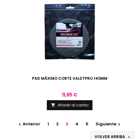
PAD MÁXIMO CORTE VALETPRO 140MM
Precio
11,95 €
Añadir al carrito

Anterior
1
2
3
4
5
Siguiente


VOLVER ARRIBA
