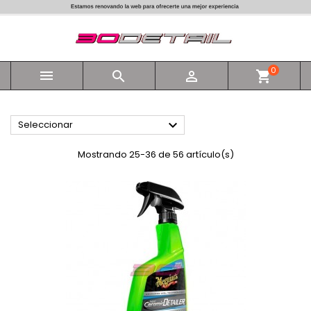
0



shopping_cart

Seleccionar
Mostrando 25-36 de 56 artículo(s)