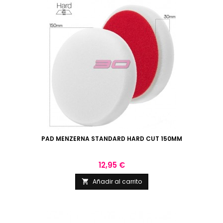
PAD MENZERNA STANDARD HARD CUT 150MM
Precio
12,95 €
Añadir al carrito
