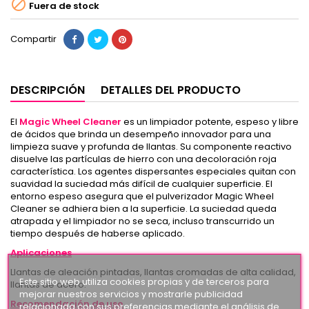

Fuera de stock
Compartir
DESCRIPCIÓN
DETALLES DEL PRODUCTO
El
Magic Wheel Cleaner
es un limpiador potente, espeso y libre
de ácidos que brinda un desempeño innovador para una
limpieza suave y profunda de llantas. Su componente reactivo
disuelve las partículas de hierro con una decoloración roja
característica. Los agentes dispersantes especiales quitan con
suavidad la suciedad más difícil de cualquier superficie. El
entorno espeso asegura que el pulverizador Magic Wheel
Cleaner se adhiera bien a la superficie. La suciedad queda
atrapada y el limpiador no se seca, incluso transcurrido un
tiempo después de haberse aplicado.
Aplicaciones
Llantas de aleación pintadas, llantas cromadas de alta calidad,
Este sitio web utiliza cookies propias y de terceros para
llantas de acero.
mejorar nuestros servicios y mostrarle publicidad
Recomendación de uso
relacionada con sus preferencias mediante el análisis de