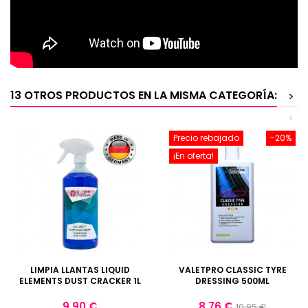
13 OTROS PRODUCTOS EN LA MISMA CATEGORÍA:
>
<
Precio rebajado
-20%
¡En oferta!
LIMPIA LLANTAS LIQUID
VALETPRO CLASSIC TYRE
ELEMENTS DUST CRACKER 1L
DRESSING 500ML
Precio
Precio
Precio
9,90 €
8,76 €
10,95 €