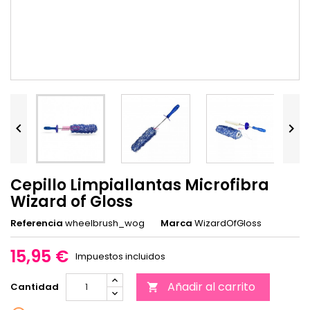


Cepillo Limpiallantas Microfibra
Wizard of Gloss
Referencia
wheelbrush_wog
Marca
WizardOfGloss
15,95 €
Impuestos incluidos
Añadir al carrito
Cantidad
