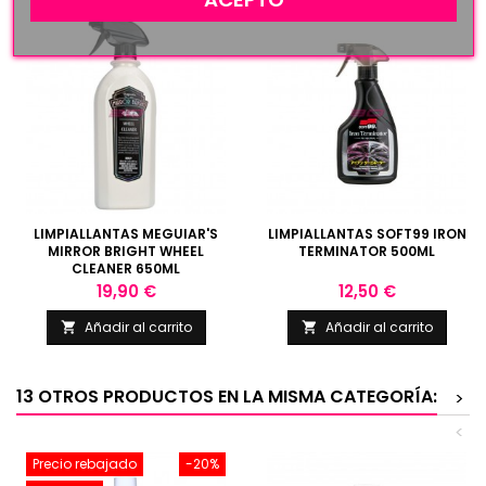
LIMPIALLANTAS MEGUIAR'S
LIMPIALLANTAS SOFT99 IRON
MIRROR BRIGHT WHEEL
TERMINATOR 500ML
CLEANER 650ML
Precio
Precio
19,90 €
12,50 €
Añadir al carrito
Añadir al carrito


13 OTROS PRODUCTOS EN LA MISMA CATEGORÍA:
>
<
Precio rebajado
-20%