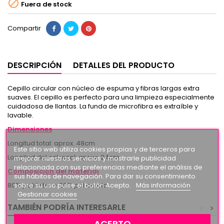

Fuera de stock
Compartir
DESCRIPCIÓN
DETALLES DEL PRODUCTO
Cepillo circular con núcleo de espuma y fibras largas extra
suaves. El cepillo es perfecto para una limpieza especialmente
cuidadosa de llantas. La funda de microfibra es extraíble y
lavable.
Dimensiones
Longitud total: aprox. 48cm
Este sitio web utiliza cookies propias y de terceros para
Longitud del cabezal: aprox. 24cm
mejorar nuestros servicios y mostrarle publicidad
relacionada con sus preferencias mediante el análisis de
Composición del material
sus hábitos de navegación. Para dar su consentimiento
sobre su uso pulse el botón Acepto.
Más información
80% poliéster + 20% poliamida
Gestionar cookies
TAMBIÉN PODRÍA INTERESARLE
<
>
ACEPTO