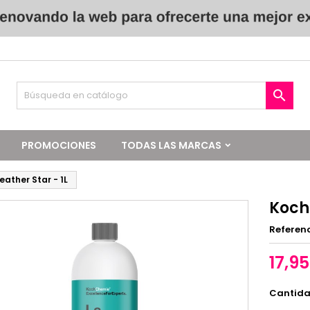

PROMOCIONES
TODAS LAS MARCAS
ather Star - 1L
Koch
Referen
17,9
Cantid