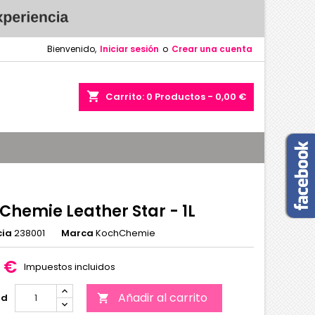
Bienvenido,
Iniciar sesión
o
Crear una cuenta
shopping_cart
Carrito:
0
Productos - 0,00 €
Chemie Leather Star - 1L
cia
238001
Marca
KochChemie
5 €
Impuestos incluidos
Añadir al carrito
ad
