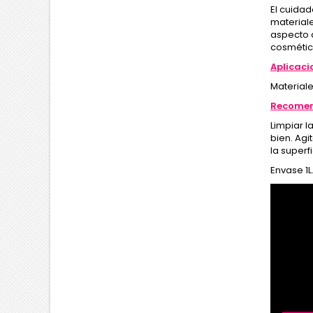
El cuidad
materiale
aspecto d
cosmétic
Aplicaci
Materiale
Recomen
Limpiar 
bien. Agi
la superf
Envase 1L