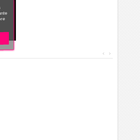
s
ante
bre
<
>