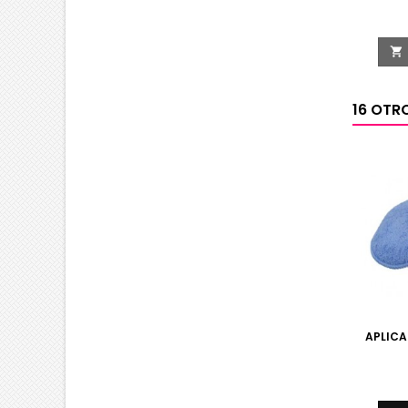

16 OTR
APLICA