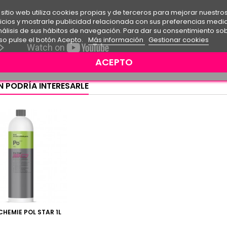
 sitio web utiliza cookies propias y de terceros para mejorar nuestro
icios y mostrarle publicidad relacionada con sus preferencias medi
nálisis de sus hábitos de navegación. Para dar su consentimiento so
so pulse el botón Acepto.
Más información
Gestionar cookies
ACEPTO
N PODRÍA INTERESARLE
HEMIE POL STAR 1L