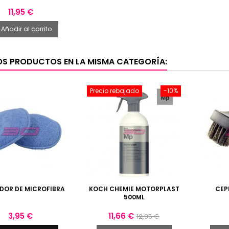
Precio
11,95 €
Añadir al carrito
OS PRODUCTOS EN LA MISMA CATEGORÍA:
Precio rebajado
-10%
DOR DE MICROFIBRA
KOCH CHEMIE MOTORPLAST
CEP
500ML
Precio
Precio
Precio
3,95 €
11,66 €
12,95 €
base