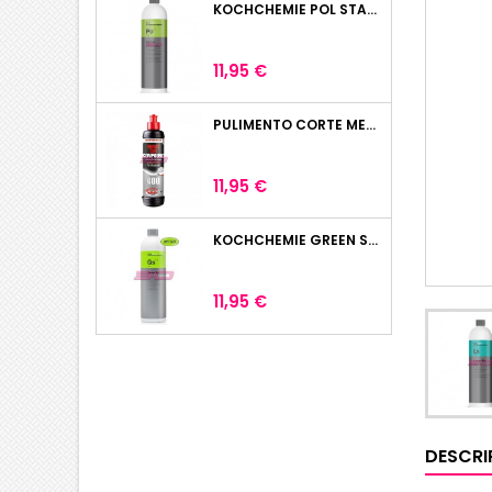
KOCHCHEMIE POL STAR 1L
Precio
11,95 €
PULIMENTO CORTE MENZERNA HEAVY CUT 400 250ML
Precio
11,95 €
KOCHCHEMIE GREEN STAR LIMPIADOR UNIVERSAL 1L
Precio
11,95 €
DESCRI