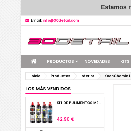
Email:
info@30detail.com
PRODUCTOS
NOVEDADES
KITS
Inicio
Productos
Interior
KochChemie Le
LOS MÁS VENDIDOS
KIT DE PULIMENTOS MENZERNA 4 X 250ML
Precio
42,90 €