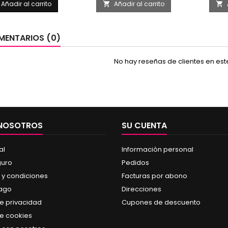
Añadir al carrito
Añadir al carrito


ENTARIOS (0)
No hay reseñas de clientes en es
 NOSOTROS
SU CUENTA
al
Información personal
guro
Pedidos
 y condiciones
Facturas por abono
pago
Direcciones
de privacidad
Cupones de descuento
de cookies