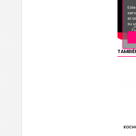
Este
serv
el a
su u
TAMBIÉ
KOCHC