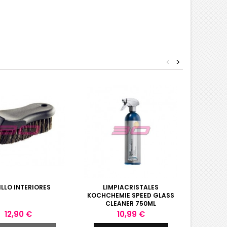
<
>
ILLO INTERIORES
LIMPIACRISTALES
KIT LI
KOCHCHEMIE SPEED GLASS
K
CLEANER 750ML
Precio
Precio
12,90 €
10,99 €