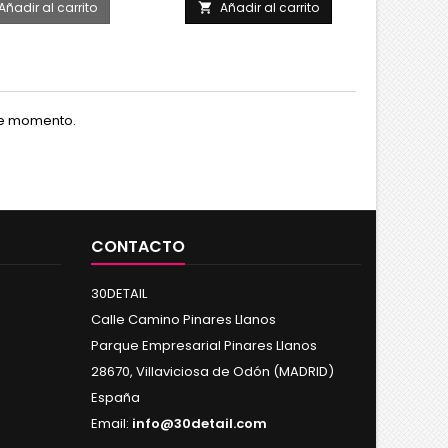
Añadir al carrito
Añadir al carrito
A


te momento.
CONTACTO
30DETAIL
Calle Camino Pinares Llanos
Parque Empresarial Pinares Llanos
28670, Villaviciosa de Odón (MADRID)
España
Email:
info@30detail.com