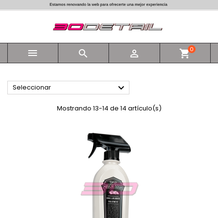
0



shopping_cart

Seleccionar
Mostrando 13-14 de 14 artículo(s)