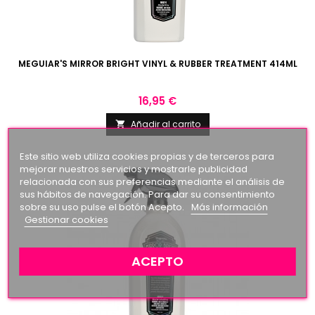
MEGUIAR'S MIRROR BRIGHT VINYL & RUBBER TREATMENT 414ML
Precio
16,95 €
Añadir al carrito

Este sitio web utiliza cookies propias y de terceros para
mejorar nuestros servicios y mostrarle publicidad
relacionada con sus preferencias mediante el análisis de
sus hábitos de navegación. Para dar su consentimiento
sobre su uso pulse el botón Acepto.
Más información
Gestionar cookies
ACEPTO