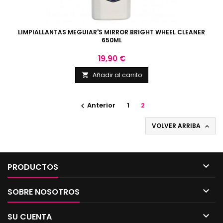
LIMPIALLANTAS MEGUIAR'S MIRROR BRIGHT WHEEL CLEANER
650ML
Precio
19,90 €
Añadir al carrito

Anterior
1
2

VOLVER ARRIBA


PRODUCTOS

SOBRE NOSOTROS

SU CUENTA