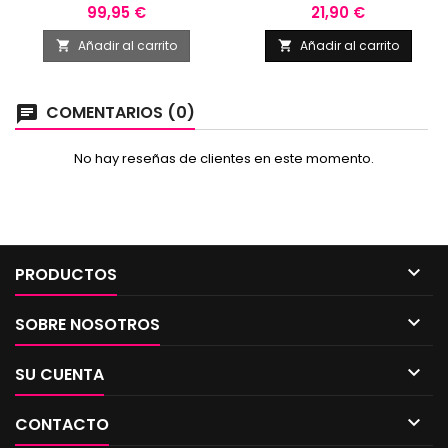
Precio
Precio
99,95 €
21,90 €
Añadir al carrito
Añadir al carrito


COMENTARIOS (0)
chat
No hay reseñas de clientes en este momento.

PRODUCTOS

SOBRE NOSOTROS

SU CUENTA

CONTACTO