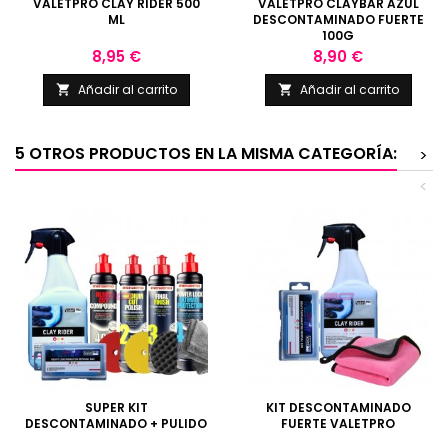
VALETPRO CLAY RIDER 500
VALETPRO CLAYBAR AZUL
ML
DESCONTAMINADO FUERTE
100G
Precio
Precio
8,95 €
8,90 €
Añadir al carrito
Añadir al carrito


5 OTROS PRODUCTOS EN LA MISMA CATEGORÍA:
>
<
SUPER KIT
KIT DESCONTAMINADO
DESCONTAMINADO + PULIDO
FUERTE VALETPRO