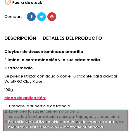

Fuera de stock
Compartir
DESCRIPCIÓN
DETALLES DEL PRODUCTO
Claybar de descontaminado amarilla
.
Elimina la contaminación y la suciedad media.
Grado: medio.
Se puede utilizar con agua o con el lubricante para claybar
ValetPRO Clay Rider.
100g.
Modo de aplicación:
Prepare la superficie de trabajo.
Lave bien la superficie, eliminando la
suciedad/contaminación pesada. Enjuague y seque bien.
Este sitio web utiliza cookies propias y de terceros para
Amase la barra de arcilla con las manos para calentarla, y a
mejorar nuestros servicios y mostrarle publicidad
continuación dele una forma ovalada y aplanada.